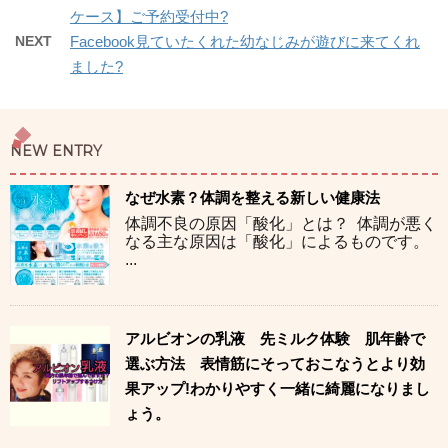
ケース】ご予約受付中?
NEXT
Facebook見ていたくれた幼なじみが遊びに来てくれ
ました?
NEW ENTRY
なぜ水素？体調を整える新しい健康法
体調不良の原因「酸化」とは？ 体調が悪く
なる主な原因は「酸化」によるものです。
...
アルビオンの乳液 先ミルク体験 肌年齢で
選ぶ方法 表情筋にそっておこなうとより効
果アップ!わかりやすく一緒に綺麗になりまし
ょう。