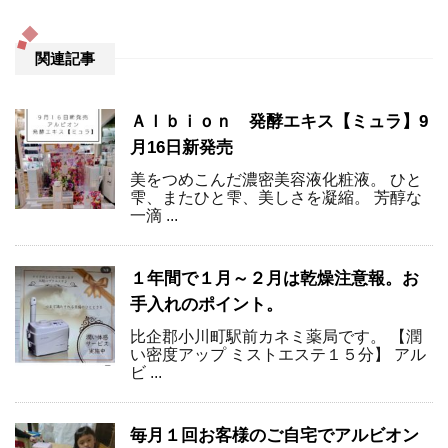
関連記事
Ａｌｂｉｏｎ 発酵エキス【ミュラ】9
月16日新発売
美をつめこんだ濃密美容液化粧液。 ひと
雫、またひと雫、美しさを凝縮。 芳醇な
一滴 ...
１年間で１月～２月は乾燥注意報。お
手入れのポイント。
比企郡小川町駅前カネミ薬局です。 【潤
い密度アップ ミストエステ１５分】 アル
ビ ...
毎月１回お客様のご自宅でアルビオン