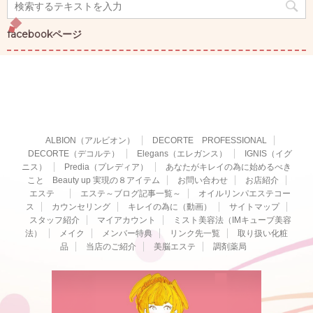
facebookページ
ALBION（アルビオン）
DECORTE PROFESSIONAL
DECORTE（デコルテ）
Elegans（エレガンス）
IGNIS（イグ
ニス）
Predia（プレディア）
あなたがキレイの為に始めるべき
こと Beauty up 実現の８アイテム
お問い合わせ
お店紹介
エステ
エステ～ブログ記事一覧～
オイルリンパエステコー
ス
カウンセリング
キレイの為に（動画）
サイトマップ
スタッフ紹介
マイアカウント
ミスト美容法（IMキューブ美容
法）
メイク
メンバー特典
リンク先一覧
取り扱い化粧
品
当店のご紹介
美脳エステ
調剤薬局