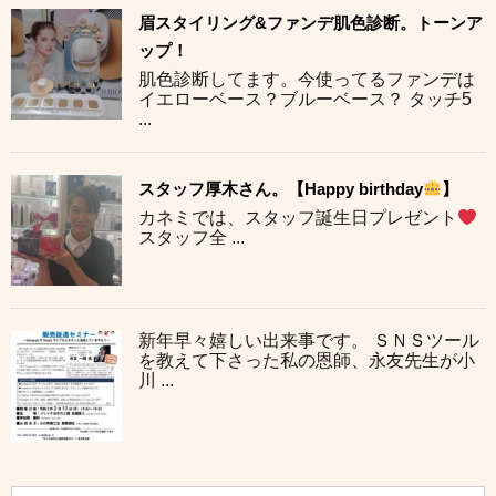
眉スタイリング&ファンデ肌色診断。トーンア
ップ！
肌色診断してます。今使ってるファンデは
イエローベース？ブルーベース？ タッチ5
...
スタッフ厚木さん。【Happy birthday
】
カネミでは、スタッフ誕生日プレゼント
スタッフ全 ...
新年早々嬉しい出来事です。 ＳＮＳツール
を教えて下さった私の恩師、永友先生が小
川 ...