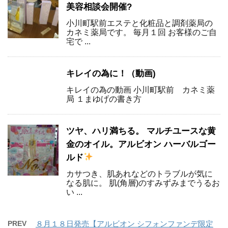
美容相談会開催?
小川町駅前エステと化粧品と調剤薬局の
カネミ薬局です。 毎月１回 お客様のご自
宅で ...
キレイの為に！（動画)
キレイの為の動画 小川町駅前 カネミ薬
局 １まゆげの書き方
ツヤ、ハリ満ちる。 マルチユースな黄
金のオイル。アルビオン ハーバルゴー
ルド
カサつき、肌あれなどのトラブルが気に
なる肌に。 肌(角層)のすみずみまでうるお
い ...
PREV
８月１８日発売【アルビオン シフォンファンデ限定