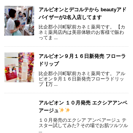
アルビオンとデコルテから beautyアド
バイザーが2名入店してます
比企郡小川町駅前カネミ薬局です。 【カ
ネミ薬局店内は美容体験のお客様で賑わ
ってま ...
アルビオン９月１６日新発売 フローラ
ドリップ
比企郡小川町駅前カネミ薬局です。 アル
ビオン９月１６日新発売フローラドリッ
プ【万 ...
アルビオン １０月発売 エクシアアンベ
アージュ
１０月発売のエクシア アンベアージュ テ
スター試してみた? その場でお肌ツルツル
...