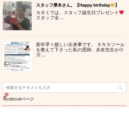
スタッフ厚木さん。【Happy birthday
】
カネミでは、スタッフ誕生日プレゼント
スタッフ全 ...
新年早々嬉しい出来事です。 ＳＮＳツール
を教えて下さった私の恩師、永友先生が小
川 ...
facebookページ