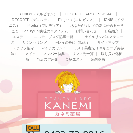
ALBION（アルビオン）
DECORTE PROFESSIONAL
DECORTE（デコルテ）
Elegans（エレガンス）
IGNIS（イグ
ニス）
Predia（プレディア）
あなたがキレイの為に始めるべき
こと Beauty up 実現の８アイテム
お問い合わせ
お店紹介
エステ
エステ～ブログ記事一覧～
オイルリンパエステコー
ス
カウンセリング
キレイの為に（動画）
サイトマップ
スタッフ紹介
マイアカウント
ミスト美容法（IMキューブ美容
法）
メイク
メンバー特典
リンク先一覧
取り扱い化粧
品
当店のご紹介
美脳エステ
調剤薬局