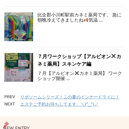
比企郡小川町駅前カネミ薬局です。 急に
朝晩冷えてきましたね
気温 ...
７月ワークショップ【アルビオン
カ
ネミ薬局】スキンケア編
７月【アルビオン
カネミ薬局】 ワーク
ショップ開催 ...
PREV
リポソームシリーズ！この夏のインナードライに！
NEXT
エステご予約お待ちしてます。＼(^_^)／
NEW ENTRY