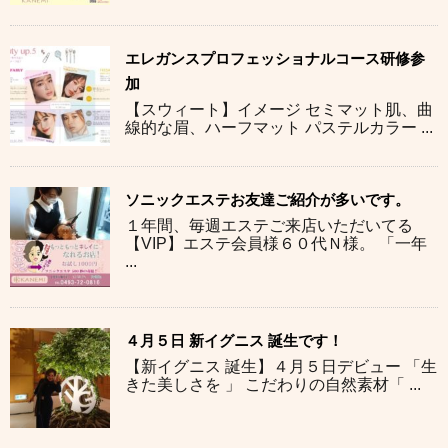
エレガンスプロフェッショナルコース研修参
加
【スウィート】イメージ セミマット肌、曲
線的な眉、ハーフマット パステルカラー ...
ソニックエステお友達ご紹介が多いです。
１年間、毎週エステご来店いただいてる
【VIP】エステ会員様６０代Ｎ様。 「一年
...
４月５日 新イグニス 誕生です！
【新イグニス 誕生】４月５日デビュー 「生
きた美しさを 」 こだわりの自然素材「 ...