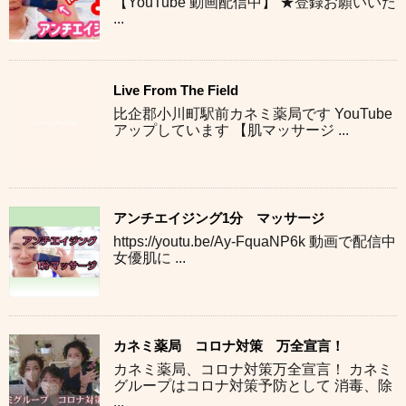
【YouTube 動画配信中】 ★登録お願いいた
...
Live From The Field
比企郡小川町駅前カネミ薬局です YouTube
アップしています 【肌マッサージ ...
アンチエイジング1分 マッサージ
https://youtu.be/Ay-FquaNP6k 動画で配信中
女優肌に ...
カネミ薬局 コロナ対策 万全宣言！
カネミ薬局、コロナ対策万全宣言！ カネミ
グループはコロナ対策予防として 消毒、除
...