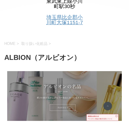
東武東上線小川
町駅30秒
埼玉県比企郡小
川町大塚1151-7
HOME
>
取り扱い化粧品
>
ALBION（アルビオン）