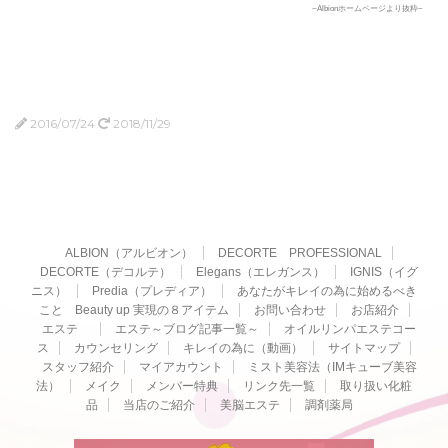
~Albionホームページより抜粋~
2016/07/24
2018/11/29
ALBION（アルビオン）
DECORTE PROFESSIONAL
DECORTE（デコルテ）
Elegans（エレガンス）
IGNIS（イグ
ニス）
Predia（プレディア）
あなたがキレイの為に始めるべき
こと Beauty up 実現の８アイテム
お問い合わせ
お店紹介
エステ
エステ～ブログ記事一覧～
オイルリンパエステコー
ス
カウンセリング
キレイの為に（動画）
サイトマップ
スタッフ紹介
マイアカウント
ミスト美容法（IMキューブ美容
法）
メイク
メンバー特典
リンク先一覧
取り扱い化粧
品
当店のご紹介
美脳エステ
調剤薬局