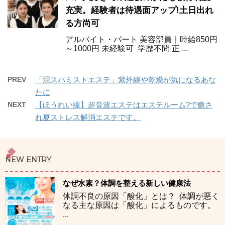
充実。経験者は待遇面アップ!土日出れ
る方尚可
アルバイト・パート 美容部員｜時給850円
～1000円 未経験可 学歴不問 正 ...
PREV
「泥スパミストエステ」紫外線や乾燥が気になるあな
たに
NEXT
【ほうれい線】超音波エステはエステルーム?で癒さ
れ夏ストレス解消エステです。
NEW ENTRY
なぜ水素？体調を整える新しい健康法
体調不良の原因「酸化」とは？ 体調が悪く
なる主な原因は「酸化」によるものです。
...