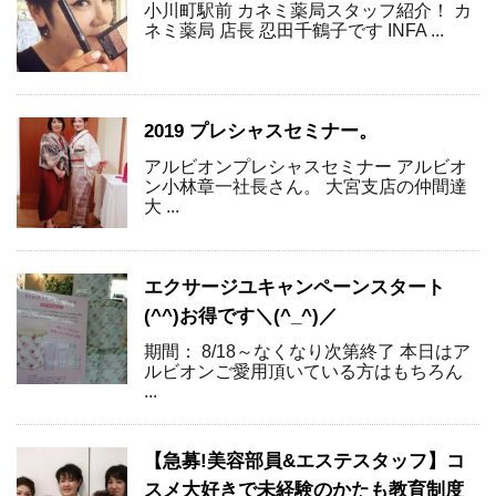
小川町駅前 カネミ薬局スタッフ紹介！ カ
ネミ薬局 店長 忍田千鶴子です INFA ...
2019 プレシャスセミナー。
アルビオンプレシャスセミナー アルビオ
ン小林章一社長さん。 大宮支店の仲間達
大 ...
エクサージユキャンペーンスタート
(^^)お得です＼(^_^)／
期間： 8/18～なくなり次第終了 本日はア
ルビオンご愛用頂いている方はもちろん
...
【急募!美容部員&エステスタッフ】コ
スメ大好きで未経験のかたも教育制度