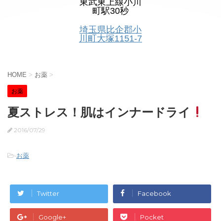
東武東上線小川
町駅30秒
埼玉県比企郡小
川町大塚1151-7
HOME
>
お薬
>
お薬
夏ストレス！肌はインナードライ
2016/07/29
-
お薬
Twitter
Facebook
Google+
Pocket