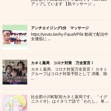
アップしています 【肌マッサージ ...
アンチエイジング1分 マッサージ
https://youtu.be/Ay-FquaNP6k 動画で配信中
女優肌に ...
カネミ薬局 コロナ対策 万全宣言！
カネミ薬局、コロナ対策万全宣言！ カネミ
グループはコロナ対策予防として 消毒、除
...
比企郡小川町駅前カネミ薬局です。 「イグ
ニスイオ)」はイタリア語で「わたし」 単 ...