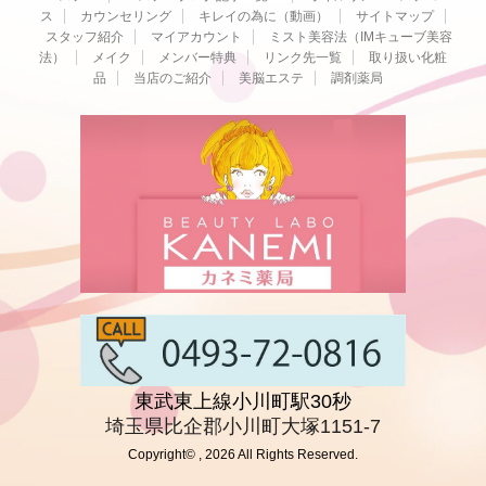
ス
カウンセリング
キレイの為に（動画）
サイトマップ
スタッフ紹介
マイアカウント
ミスト美容法（IMキューブ美容
法）
メイク
メンバー特典
リンク先一覧
取り扱い化粧
品
当店のご紹介
美脳エステ
調剤薬局
東武東上線小川町駅30秒
埼玉県比企郡小川町大塚1151-7
Copyright© , 2026 All Rights Reserved.