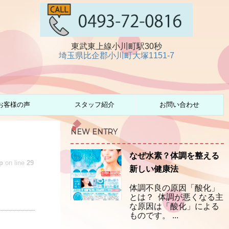
東武東上線小川町駅30秒
埼玉県比企郡小川町大塚1151-7
お客様の声
スタッフ紹介
お問い合わせ
NEW ENTRY
なぜ水素？体調を整える
p
on line
29
新しい健康法
体調不良の原因「酸化」
とは？ 体調が悪くなる主
な原因は「酸化」による
ものです。 ...