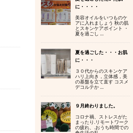
に・・・・
美容オイルをいつものケ
アに入れましょう 秋の肌
とスキンケアポイント ・
夏を過ごし ...
夏を過ごした・・・お肌
に・・・
３０代からのスキンケア
ハリ上向き，立体感，美
の基盤を立て直す コスメ
デコルテか ...
９月終わりました。
コロナ禍、ストレスがた
まったり.リモートワーク
の疲れ、.おうち時間での
食生活の乱 ...