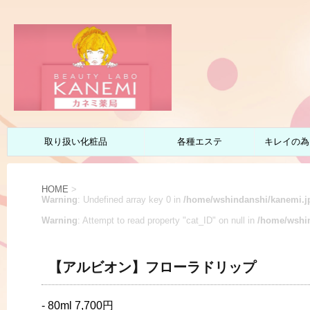
取り扱い化粧品
各種エステ
キレイの為
HOME
>
Warning
: Undefined array key 0 in
/home/wshindanshi/kanemi.jp
Warning
: Attempt to read property "cat_ID" on null in
/home/wshin
【アルビオン】フローラドリップ
- 80ml 7,700円