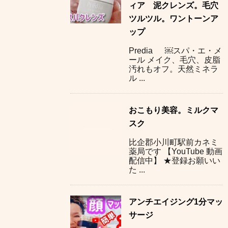
ィア 泥クレンズ。毛穴
ツルツル。ワントーンア
ップ
Predia ￼スパ・エ・メ
ール メイク、毛穴、皮脂
汚れもオフ。天然ミネラ
ル ...
おこもり美容。ミルクマ
スク
比企郡小川町駅前カネミ
薬局です 【YouTube 動画
配信中】 ★登録お願いい
た ...
アンチエイジング1分マッ
サージ