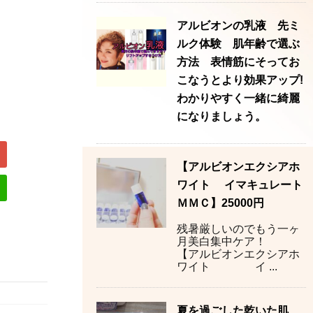
アルビオンの乳液 先ミ
ルク体験 肌年齢で選ぶ
方法 表情筋にそってお
こなうとより効果アップ!
わかりやすく一緒に綺麗
になりましょう。
【アルビオンエクシアホ
ワイト イマキュレート
ＭＭＣ】25000円
残暑厳しいのでもう一ヶ
月美白集中ケア！
【アルビオンエクシアホ
ワイト イ ...
夏を過ごした乾いた肌