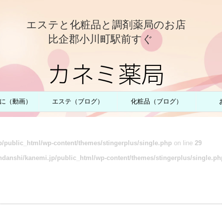
エステと化粧品と調剤薬局のお店
比企郡小川町駅前すぐ
カネミ薬局
に（動画）
エステ（ブログ）
化粧品（ブログ）
/public_html/wp-content/themes/stingerplus/single.php
on line
29
danshi/kanemi.jp/public_html/wp-content/themes/stingerplus/single.ph