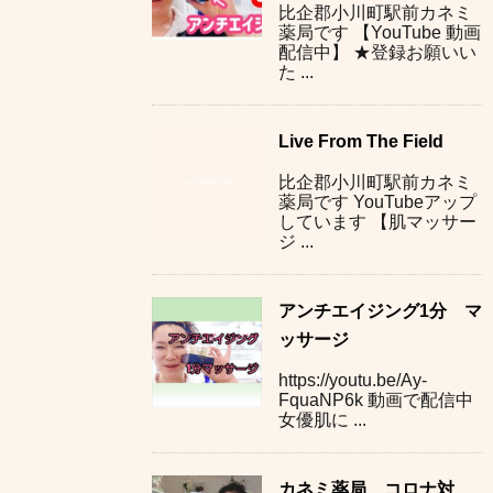
比企郡小川町駅前カネミ
薬局です 【YouTube 動画
配信中】 ★登録お願いい
た ...
Live From The Field
比企郡小川町駅前カネミ
薬局です YouTubeアップ
しています 【肌マッサー
ジ ...
アンチエイジング1分 マ
ッサージ
https://youtu.be/Ay-
FquaNP6k 動画で配信中
女優肌に ...
カネミ薬局 コロナ対