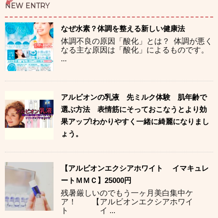
NEW ENTRY
なぜ水素？体調を整える新しい健康法
体調不良の原因「酸化」とは？ 体調が悪く
なる主な原因は「酸化」によるものです。
...
アルビオンの乳液 先ミルク体験 肌年齢で
選ぶ方法 表情筋にそっておこなうとより効
果アップ!わかりやすく一緒に綺麗になりまし
ょう。
【アルビオンエクシアホワイト イマキュレ
ートＭＭＣ】25000円
残暑厳しいのでもう一ヶ月美白集中ケ
ア！ 【アルビオンエクシアホワイ
ト イ ...