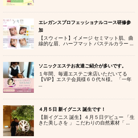
エレガンスプロフェッショナルコース研修参
加
【スウィート】イメージ セミマット肌、曲
線的な眉、ハーフマット パステルカラー ...
ソニックエステお友達ご紹介が多いです。
１年間、毎週エステご来店いただいてる
【VIP】エステ会員様６０代Ｎ様。 「一年
...
４月５日 新イグニス 誕生です！
【新イグニス 誕生】４月５日デビュー 「生
きた美しさを 」 こだわりの自然素材「 ...