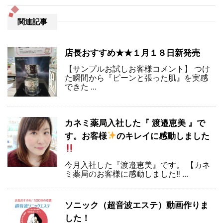
関連記事
店長おすすめ★★１月１８日新発売
【サンプルお試しお客様コメント】 つけ
た瞬間から『ピーンと張った肌』を実感
できた ...
カネミ薬局入社した『 渡邉恵美 』で
す。お客様
のキレイに感動しました
今月入社した『渡邉恵美』です。 【カネ
ミ薬局のお客様に感動しました‼ ...
ソニック（超音波エステ）動画作りま
した！