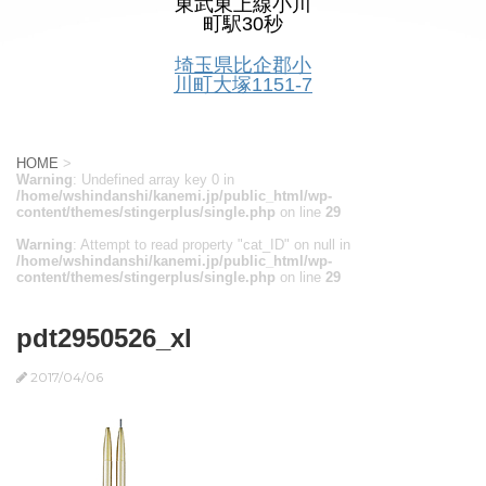
東武東上線小川
町駅30秒
埼玉県比企郡小
川町大塚1151-7
HOME
>
Warning
: Undefined array key 0 in
/home/wshindanshi/kanemi.jp/public_html/wp-
content/themes/stingerplus/single.php
on line
29
Warning
: Attempt to read property "cat_ID" on null in
/home/wshindanshi/kanemi.jp/public_html/wp-
content/themes/stingerplus/single.php
on line
29
pdt2950526_xl
2017/04/06