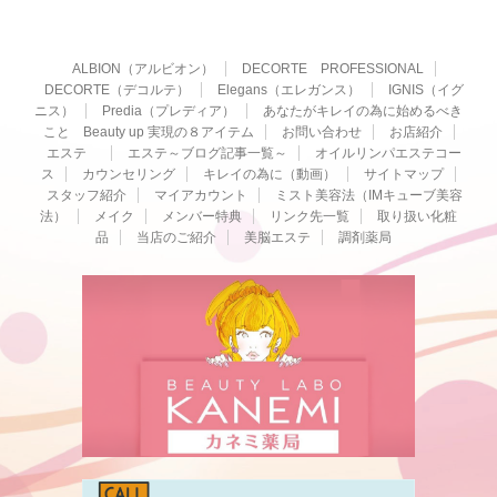
ALBION（アルビオン）
DECORTE PROFESSIONAL
DECORTE（デコルテ）
Elegans（エレガンス）
IGNIS（イグ
ニス）
Predia（プレディア）
あなたがキレイの為に始めるべき
こと Beauty up 実現の８アイテム
お問い合わせ
お店紹介
エステ
エステ～ブログ記事一覧～
オイルリンパエステコー
ス
カウンセリング
キレイの為に（動画）
サイトマップ
スタッフ紹介
マイアカウント
ミスト美容法（IMキューブ美容
法）
メイク
メンバー特典
リンク先一覧
取り扱い化粧
品
当店のご紹介
美脳エステ
調剤薬局