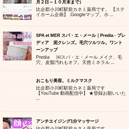
月２日～１０月末まで）
比企郡小川町駅前カネミ薬局です。 【ステ
イホーム企画】 .Googleマップ。ホ ...
SPA et MER スパ・エ・メール｜Predia - プレ
ディア 泥クレンズ。毛穴ツルツル。ワント
ーンアップ
Predia ￼スパ・エ・メール メイク、毛
穴、皮脂汚れもオフ。天然ミネラル ...
おこもり美容。ミルクマスク
比企郡小川町駅前カネミ薬局です
【YouTube 動画配信中】 ★登録お願いいた
...
アンチエイジング1分マッサージ
比企郡小川町駅前カネミ薬局です