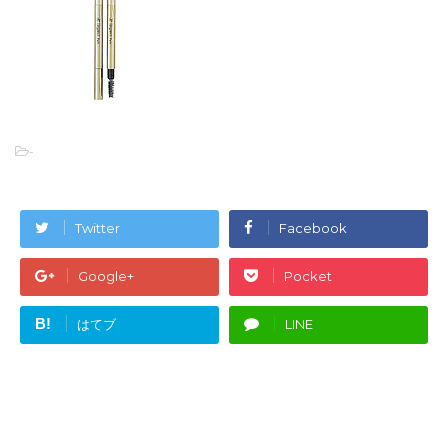
-
Twitter
Facebook
Google+
Pocket
B!
はてブ
LINE