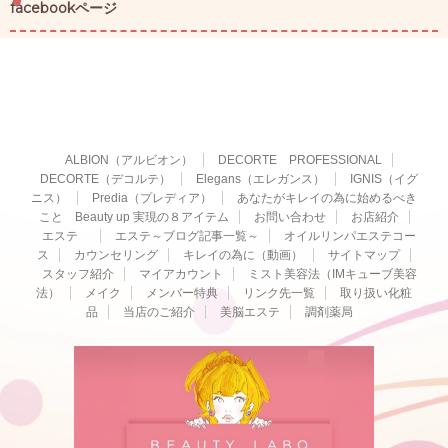
facebookページ
ALBION（アルビオン）
DECORTE PROFESSIONAL
DECORTE（デコルテ）
Elegans（エレガンス）
IGNIS（イグ
ニス）
Predia（プレディア）
あなたがキレイの為に始めるべき
こと Beauty up 実現の８アイテム
お問い合わせ
お店紹介
エステ
エステ～ブログ記事一覧～
オイルリンパエステコー
ス
カウンセリング
キレイの為に（動画）
サイトマップ
スタッフ紹介
マイアカウント
ミスト美容法（IMキューブ美容
法）
メイク
メンバー特典
リンク先一覧
取り扱い化粧
品
当店のご紹介
美脳エステ
調剤薬局