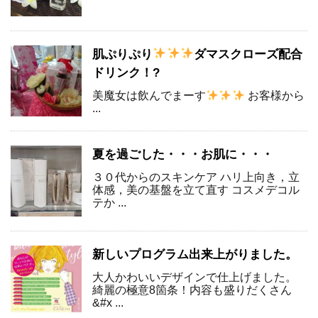
肌ぷりぷり
ダマスクローズ配合
ドリンク！?
美魔女は飲んでまーす
お客様から
...
夏を過ごした・・・お肌に・・・
３０代からのスキンケア ハリ上向き，立
体感，美の基盤を立て直す コスメデコル
テか ...
新しいプログラム出来上がりました。
大人かわいいデザインで仕上げました。
綺麗の極意8箇条！内容も盛りだくさん
&#x ...