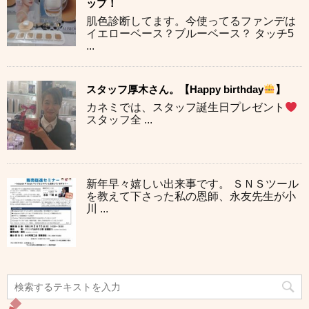
ップ！
肌色診断してます。今使ってるファンデは
イエローベース？ブルーベース？ タッチ5
...
スタッフ厚木さん。【Happy birthday
】
カネミでは、スタッフ誕生日プレゼント
スタッフ全 ...
新年早々嬉しい出来事です。 ＳＮＳツール
を教えて下さった私の恩師、永友先生が小
川 ...