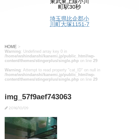
東武東上線小川
町駅30秒
埼玉県比企郡小
川町大塚1151-7
HOME
>
Warning
: Undefined array key 0 in
/home/wshindanshi/kanemi.jp/public_html/wp-
content/themes/stingerplus/single.php
on line
29
Warning
: Attempt to read property "cat_ID" on null in
/home/wshindanshi/kanemi.jp/public_html/wp-
content/themes/stingerplus/single.php
on line
29
img_57f9aef743063
2016/10/09