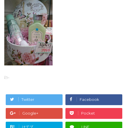
-
Twitter
Facebook
Google+
Pocket
B!
はてブ
LINE