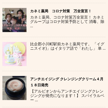
カネミ薬局 コロナ対策 万全宣言！
カネミ薬局、コロナ対策万全宣言！ カネミ
グループはコロナ対策予防として 消毒、除
...
比企郡小川町駅前カネミ薬局です。 「イグ
ニスイオ)」はイタリア語で「わたし」 単 ...
アンチエイジング クレンジングクリーム４月
１８日発売
【アルビオンからアンチエイジングクレン
ジングが発売になります！】 スパイラルベ
ー ...