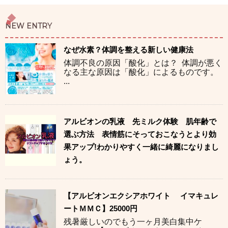
NEW ENTRY
なぜ水素？体調を整える新しい健康法
体調不良の原因「酸化」とは？ 体調が悪く
なる主な原因は「酸化」によるものです。
...
アルビオンの乳液 先ミルク体験 肌年齢で
選ぶ方法 表情筋にそっておこなうとより効
果アップ!わかりやすく一緒に綺麗になりまし
ょう。
【アルビオンエクシアホワイト イマキュレ
ートＭＭＣ】25000円
残暑厳しいのでもう一ヶ月美白集中ケ