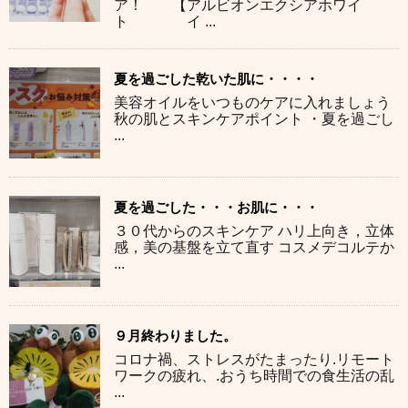
ア！ 【アルビオンエクシアホワイ
ト イ ...
夏を過ごした乾いた肌に・・・・
美容オイルをいつものケアに入れましょう
秋の肌とスキンケアポイント ・夏を過ごし
...
夏を過ごした・・・お肌に・・・
３０代からのスキンケア ハリ上向き，立体
感，美の基盤を立て直す コスメデコルテか
...
９月終わりました。
コロナ禍、ストレスがたまったり.リモート
ワークの疲れ、.おうち時間での食生活の乱
...