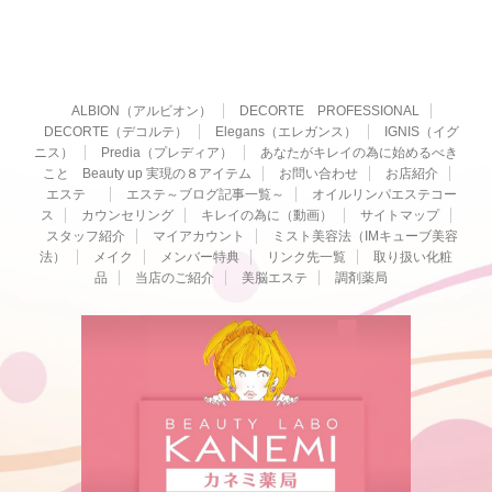
ALBION（アルビオン）
DECORTE PROFESSIONAL
DECORTE（デコルテ）
Elegans（エレガンス）
IGNIS（イグ
ニス）
Predia（プレディア）
あなたがキレイの為に始めるべき
こと Beauty up 実現の８アイテム
お問い合わせ
お店紹介
エステ
エステ～ブログ記事一覧～
オイルリンパエステコー
ス
カウンセリング
キレイの為に（動画）
サイトマップ
スタッフ紹介
マイアカウント
ミスト美容法（IMキューブ美容
法）
メイク
メンバー特典
リンク先一覧
取り扱い化粧
品
当店のご紹介
美脳エステ
調剤薬局