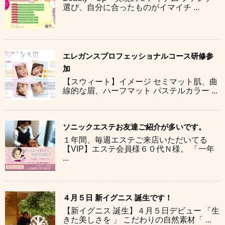
選び、自分に合ったものがイマイチ ...
エレガンスプロフェッショナルコース研修参
加
【スウィート】イメージ セミマット肌、曲
線的な眉、ハーフマット パステルカラー ...
ソニックエステお友達ご紹介が多いです。
１年間、毎週エステご来店いただいてる
【VIP】エステ会員様６０代Ｎ様。 「一年
...
４月５日 新イグニス 誕生です！
【新イグニス 誕生】４月５日デビュー 「生
きた美しさを 」 こだわりの自然素材「 ...