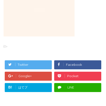
-
Twitter
Facebook
Google+
Pocket
B!
はてブ
LINE