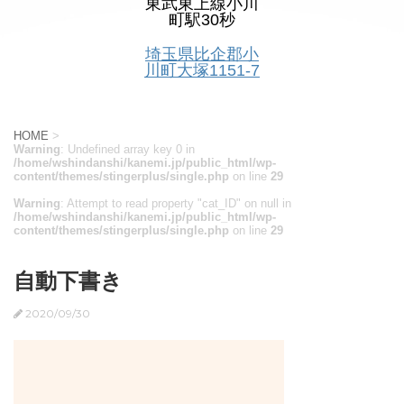
東武東上線小川
町駅30秒
埼玉県比企郡小
川町大塚1151-7
HOME
>
Warning
: Undefined array key 0 in
/home/wshindanshi/kanemi.jp/public_html/wp-
content/themes/stingerplus/single.php
on line
29
Warning
: Attempt to read property "cat_ID" on null in
/home/wshindanshi/kanemi.jp/public_html/wp-
content/themes/stingerplus/single.php
on line
29
自動下書き
2020/09/30