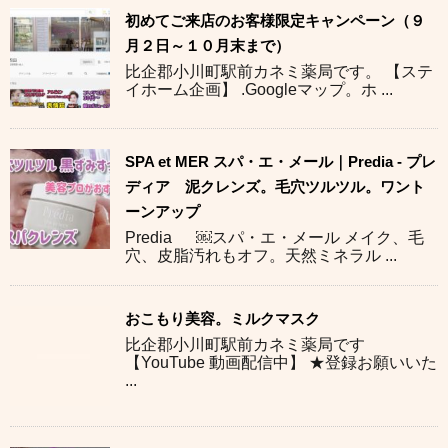
初めてご来店のお客様限定キャンペーン（９
月２日～１０月末まで）
比企郡小川町駅前カネミ薬局です。 【ステ
イホーム企画】 .Googleマップ。ホ ...
SPA et MER スパ・エ・メール｜Predia - プレ
ディア 泥クレンズ。毛穴ツルツル。ワント
ーンアップ
Predia ￼スパ・エ・メール メイク、毛
穴、皮脂汚れもオフ。天然ミネラル ...
おこもり美容。ミルクマスク
比企郡小川町駅前カネミ薬局です
【YouTube 動画配信中】 ★登録お願いいた
...