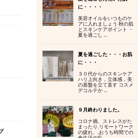
に・・・・
美容オイルをいつものケ
アに入れましょう 秋の肌
とスキンケアポイント ・
夏を過ごし ...
夏を過ごした・・・お肌
に・・・
３０代からのスキンケア
ハリ上向き，立体感，美
の基盤を立て直す コスメ
デコルテか ...
９月終わりました。
コロナ禍、ストレスがた
まったり.リモートワーク
プ
の疲れ、.おうち時間での
食生活の乱 ...