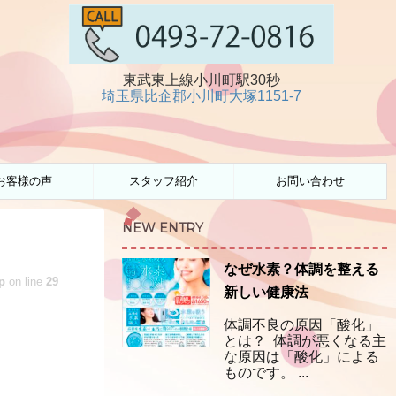
東武東上線小川町駅30秒
埼玉県比企郡小川町大塚1151-7
お客様の声
スタッフ紹介
お問い合わせ
NEW ENTRY
なぜ水素？体調を整える
p
on line
29
新しい健康法
体調不良の原因「酸化」
とは？ 体調が悪くなる主
な原因は「酸化」による
ものです。 ...