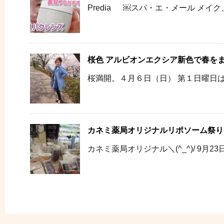
Predia ￼スパ・エ・メール メイク
桜色 アルビオンエクシア新色で春を
桜満開。４月６日（日） 第１日曜日は
カネミ薬局オリジナルリポソーム祭り
カネミ薬局オリジナル＼(^_^)/ 9月23日