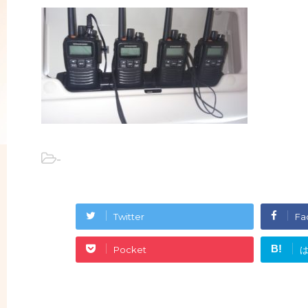
-
Twitter
Fa
B!
Pocket