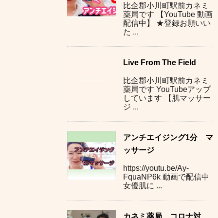
比企郡小川町駅前カネミ
薬局です 【YouTube 動画
配信中】 ★登録お願いい
た ...
Live From The Field
比企郡小川町駅前カネミ
薬局です YouTubeアップ
しています 【肌マッサー
ジ ...
アンチエイジング1分 マ
ッサージ
https://youtu.be/Ay-
FquaNP6k 動画で配信中
女優肌に ...
カネミ薬局 コロナ対