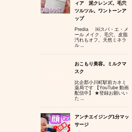
ィア 泥クレンズ。毛穴
ツルツル。ワントーンア
ップ
Predia ￼スパ・エ・メ
ール メイク、毛穴、皮脂
汚れもオフ。天然ミネラ
ル ...
おこもり美容。ミルクマ
スク
比企郡小川町駅前カネミ
薬局です 【YouTube 動画
配信中】 ★登録お願いい
た ...
アンチエイジング1分マッ
サージ