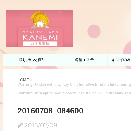
取り扱い化粧品
各種エステ
キレイの為
HOME
>
Warning
: Undefined array key 0 in
/home/wshindanshi/kanemi.jp
Warning
: Attempt to read property "cat_ID" on null in
/home/wshin
20160708_084600
2016/07/08