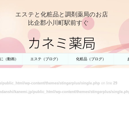
エステと化粧品と調剤薬局のお店
比企郡小川町駅前すぐ
カネミ薬局
に（動画）
エステ（ブログ）
化粧品（ブログ）
/public_html/wp-content/themes/stingerplus/single.php
on line
29
danshi/kanemi.jp/public_html/wp-content/themes/stingerplus/single.ph