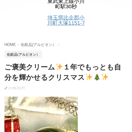
東武東上線小川
町駅30秒
埼玉県比企郡小
川町大塚1151-7
HOME
>
化粧品(アルビオン）
>
化粧品(アルビオン）
ご褒美クリーム
１年でもっとも自
分を輝かせるクリスマス
2018/12/17