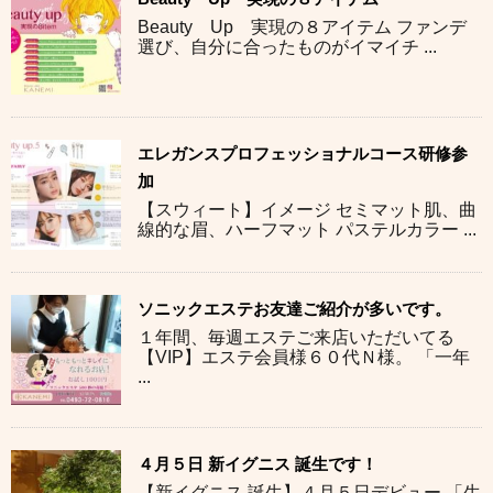
Beauty Up 実現の８アイテム ファンデ
選び、自分に合ったものがイマイチ ...
エレガンスプロフェッショナルコース研修参
加
【スウィート】イメージ セミマット肌、曲
線的な眉、ハーフマット パステルカラー ...
ソニックエステお友達ご紹介が多いです。
１年間、毎週エステご来店いただいてる
【VIP】エステ会員様６０代Ｎ様。 「一年
...
４月５日 新イグニス 誕生です！
【新イグニス 誕生】４月５日デビュー 「生