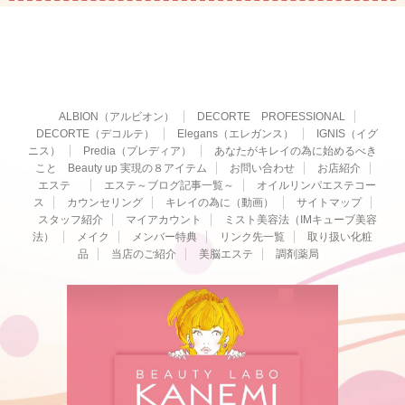
ALBION（アルビオン）
DECORTE PROFESSIONAL
DECORTE（デコルテ）
Elegans（エレガンス）
IGNIS（イグ
ニス）
Predia（プレディア）
あなたがキレイの為に始めるべき
こと Beauty up 実現の８アイテム
お問い合わせ
お店紹介
エステ
エステ～ブログ記事一覧～
オイルリンパエステコー
ス
カウンセリング
キレイの為に（動画）
サイトマップ
スタッフ紹介
マイアカウント
ミスト美容法（IMキューブ美容
法）
メイク
メンバー特典
リンク先一覧
取り扱い化粧
品
当店のご紹介
美脳エステ
調剤薬局