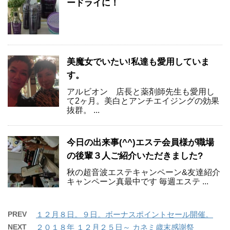
ードライに！
美魔女でいたい!私達も愛用していま
す。
アルビオン 店長と薬剤師先生も愛用し
て2ヶ月。美白とアンチエイジングの効果
抜群。 ...
今日の出来事(^^)エステ会員様が職場
の後輩３人ご紹介いただきました?
秋の超音波エステキャンペーン&友達紹介
キャンペーン真最中です 毎週エステ ...
PREV
１２月８日。９日。ボーナスポイントセール開催。
NEXT
２０１８年 １２月２５日～ カネミ歳末感謝祭