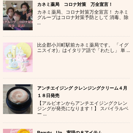
カネミ薬局 コロナ対策 万全宣言！
カネミ薬局、コロナ対策万全宣言！ カネミ
グループはコロナ対策予防として 消毒、除
...
比企郡小川町駅前カネミ薬局です。 「イグ
ニスイオ)」はイタリア語で「わたし」 単 ...
アンチエイジング クレンジングクリーム４月
１８日発売
【アルビオンからアンチエイジングクレン
ジングが発売になります！】 スパイラルベ
ー ...
Beauty Up 実現の８アイテム