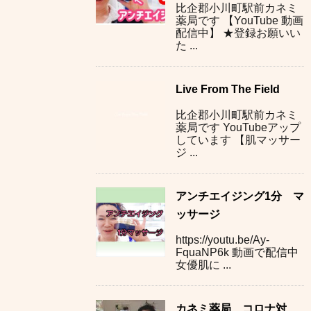
比企郡小川町駅前カネミ
薬局です 【YouTube 動画
配信中】 ★登録お願いい
た ...
Live From The Field
比企郡小川町駅前カネミ
薬局です YouTubeアップ
しています 【肌マッサー
ジ ...
アンチエイジング1分 マ
ッサージ
https://youtu.be/Ay-
FquaNP6k 動画で配信中
女優肌に ...
カネミ薬局 コロナ対