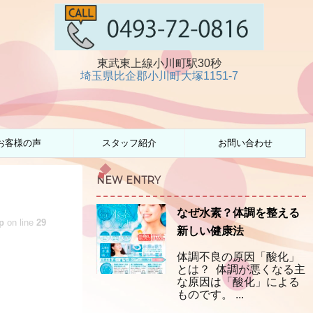
東武東上線小川町駅30秒
埼玉県比企郡小川町大塚1151-7
お客様の声
スタッフ紹介
お問い合わせ
NEW ENTRY
なぜ水素？体調を整える
p
on line
29
新しい健康法
体調不良の原因「酸化」
とは？ 体調が悪くなる主
な原因は「酸化」による
ものです。 ...