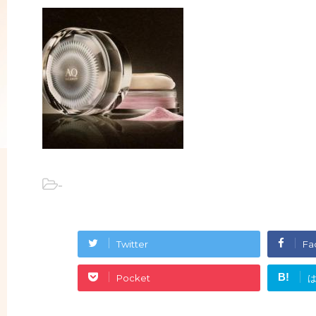
-
Twitter
Fa
B!
Pocket