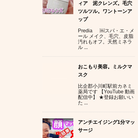
ィア 泥クレンズ。毛穴
ツルツル。ワントーンア
ップ
Predia ￼スパ・エ・メ
ール メイク、毛穴、皮脂
汚れもオフ。天然ミネラ
ル ...
おこもり美容。ミルクマ
スク
比企郡小川町駅前カネミ
薬局です 【YouTube 動画
配信中】 ★登録お願いい
た ...
アンチエイジング1分マッ
サージ