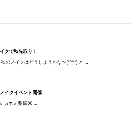
イクで秋先取り！
メイクはどうしようかな〜(*^^*) と ...
 メイクイベント開催
催 カネミ薬局
...