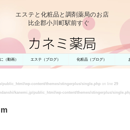
エステと化粧品と調剤薬局のお店
比企郡小川町駅前すぐ
カネミ薬局
に（動画）
エステ（ブログ）
化粧品（ブログ）
/public_html/wp-content/themes/stingerplus/single.php
on line
29
danshi/kanemi.jp/public_html/wp-content/themes/stingerplus/single.ph
um