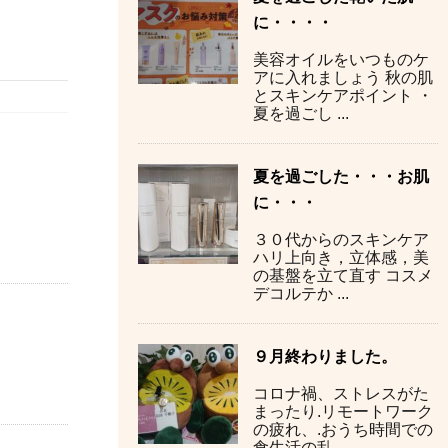
に・・・・
美容オイルをいつものケ
アに入れましょう 秋の肌
とスキンケアポイント ・
夏を過ごし ...
夏を過ごした・・・お肌
に・・・
３０代からのスキンケア
ハリ上向き，立体感，美
の基盤を立て直す コスメ
デコルテか ...
９月終わりました。
コロナ禍、ストレスがた
まったり.リモートワーク
の疲れ、.おうち時間での
食生活の乱 ...