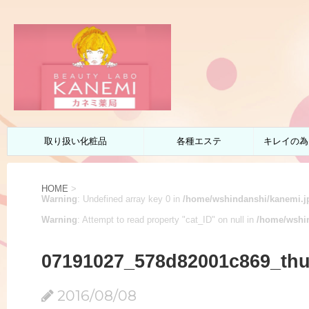
取り扱い化粧品
各種エステ
キレイの為
HOME
>
Warning
: Undefined array key 0 in
/home/wshindanshi/kanemi.jp
Warning
: Attempt to read property "cat_ID" on null in
/home/wshin
07191027_578d82001c869_th
2016/08/08