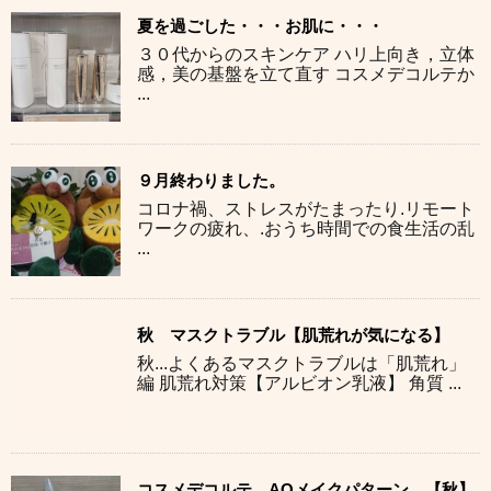
夏を過ごした・・・お肌に・・・
３０代からのスキンケア ハリ上向き，立体
感，美の基盤を立て直す コスメデコルテか
...
９月終わりました。
コロナ禍、ストレスがたまったり.リモート
ワークの疲れ、.おうち時間での食生活の乱
...
秋 マスクトラブル【肌荒れが気になる】
秋...よくあるマスクトラブルは「肌荒れ」
編 肌荒れ対策【アルビオン乳液】 角質 ...
コスメデコルテ AQメイクパターン 【秋】