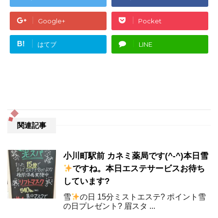
Google+
Pocket
B!
はてブ
LINE
関連記事
小川町駅前 カネミ薬局です(^-^)本日雪
ですね。本日エステサービスお待ち
しています?
雪
の日 15分ミストエステ? ポイント雪
の日プレゼント? 眉スタ ...