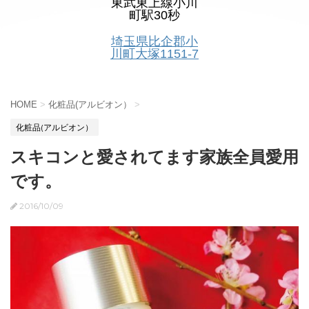
東武東上線小川
町駅30秒
埼玉県比企郡小
川町大塚1151-7
HOME
>
化粧品(アルビオン）
>
化粧品(アルビオン）
スキコンと愛されてます家族全員愛用
です。
2016/10/09