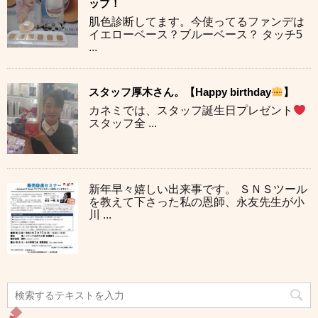
ップ！
肌色診断してます。今使ってるファンデは
イエローベース？ブルーベース？ タッチ5
...
スタッフ厚木さん。【Happy birthday
】
カネミでは、スタッフ誕生日プレゼント
スタッフ全 ...
新年早々嬉しい出来事です。 ＳＮＳツール
を教えて下さった私の恩師、永友先生が小
川 ...