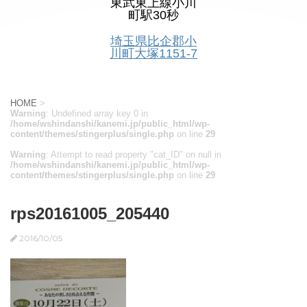
東武東上線小川
町駅30秒
埼玉県比企郡小
川町大塚1151-7
HOME
>
Warning
: Undefined array key 0 in
/home/wshindanshi/kanemi.jp/public_html/wp-
content/themes/stingerplus/single.php
on line
29
Warning
: Attempt to read property "cat_ID" on null in
/home/wshindanshi/kanemi.jp/public_html/wp-
content/themes/stingerplus/single.php
on line
29
rps20161005_205440
2016/10/05