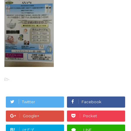
-
Twitter
Facebook
Google+
Pocket
B!
はてブ
LINE