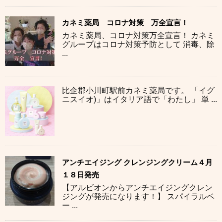
カネミ薬局 コロナ対策 万全宣言！
カネミ薬局、コロナ対策万全宣言！ カネミ
グループはコロナ対策予防として 消毒、除
...
比企郡小川町駅前カネミ薬局です。 「イグ
ニスイオ)」はイタリア語で「わたし」 単 ...
アンチエイジング クレンジングクリーム４月
１８日発売
【アルビオンからアンチエイジングクレン
ジングが発売になります！】 スパイラルベ
ー ...