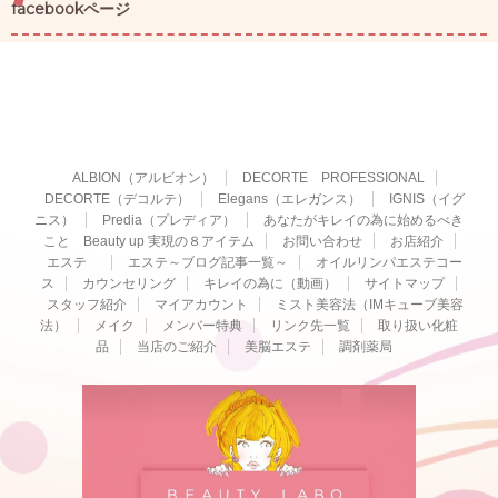
facebookページ
ALBION（アルビオン）
DECORTE PROFESSIONAL
DECORTE（デコルテ）
Elegans（エレガンス）
IGNIS（イグ
ニス）
Predia（プレディア）
あなたがキレイの為に始めるべき
こと Beauty up 実現の８アイテム
お問い合わせ
お店紹介
エステ
エステ～ブログ記事一覧～
オイルリンパエステコー
ス
カウンセリング
キレイの為に（動画）
サイトマップ
スタッフ紹介
マイアカウント
ミスト美容法（IMキューブ美容
法）
メイク
メンバー特典
リンク先一覧
取り扱い化粧
品
当店のご紹介
美脳エステ
調剤薬局