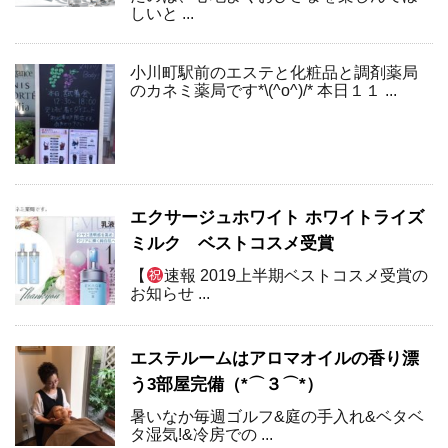
しいと ...
小川町駅前のエステと化粧品と調剤薬局
のカネミ薬局です*\(^o^)/* 本日１１ ...
エクサージュホワイト ホワイトライズ
ミルク ベストコスメ受賞
【
速報 2019上半期ベストコスメ受賞の
お知らせ ...
エステルームはアロマオイルの香り漂
う3部屋完備（*⌒３⌒*）
暑いなか毎週ゴルフ&庭の手入れ&ベタベ
タ湿気!&冷房での ...