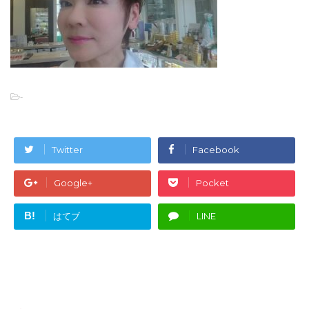
-
Twitter
Facebook
Google+
Pocket
B!
はてブ
LINE