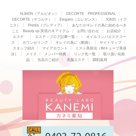
ALBION（アルビオン）
DECORTE PROFESSIONAL
DECORTE（デコルテ）
Elegans（エレガンス）
IGNIS（イグ
ニス）
Predia（プレディア）
あなたがキレイの為に始めるべき
こと Beauty up 実現の８アイテム
お問い合わせ
お店紹介
エステ
エステ～ブログ記事一覧～
オイルリンパエステコー
ス
カウンセリング
キレイの為に（動画）
サイトマップ
スタッフ紹介
マイアカウント
ミスト美容法（IMキューブ美容
法）
メイク
メンバー特典
リンク先一覧
取り扱い化粧
品
当店のご紹介
美脳エステ
調剤薬局