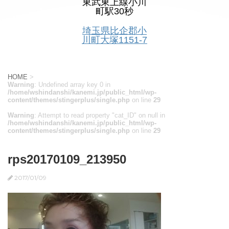
東武東上線小川
町駅30秒
埼玉県比企郡小
川町大塚1151-7
HOME
>
Warning
: Undefined array key 0 in
/home/wshindanshi/kanemi.jp/public_html/wp-
content/themes/stingerplus/single.php
on line
29
Warning
: Attempt to read property "cat_ID" on null in
/home/wshindanshi/kanemi.jp/public_html/wp-
content/themes/stingerplus/single.php
on line
29
rps20170109_213950
2017/01/09