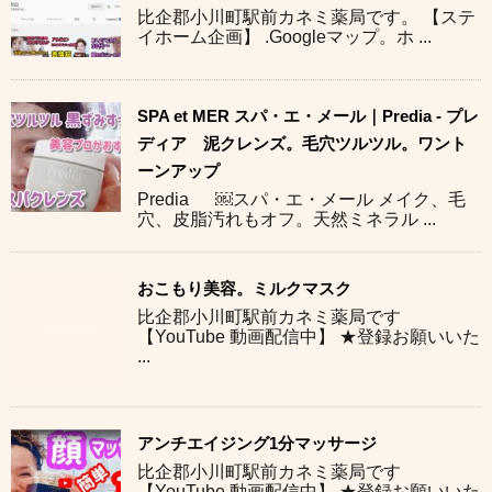
比企郡小川町駅前カネミ薬局です。 【ステ
イホーム企画】 .Googleマップ。ホ ...
SPA et MER スパ・エ・メール｜Predia - プレ
ディア 泥クレンズ。毛穴ツルツル。ワント
ーンアップ
Predia ￼スパ・エ・メール メイク、毛
穴、皮脂汚れもオフ。天然ミネラル ...
おこもり美容。ミルクマスク
比企郡小川町駅前カネミ薬局です
【YouTube 動画配信中】 ★登録お願いいた
...
アンチエイジング1分マッサージ
比企郡小川町駅前カネミ薬局です
【YouTube 動画配信中】 ★登録お願いいた