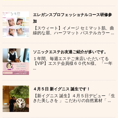
エレガンスプロフェッショナルコース研修参
加
【スウィート】イメージ セミマット肌、曲
線的な眉、ハーフマット パステルカラー ...
ソニックエステお友達ご紹介が多いです。
１年間、毎週エステご来店いただいてる
【VIP】エステ会員様６０代Ｎ様。 「一年
...
４月５日 新イグニス 誕生です！
【新イグニス 誕生】４月５日デビュー 「生
きた美しさを 」 こだわりの自然素材「 ...