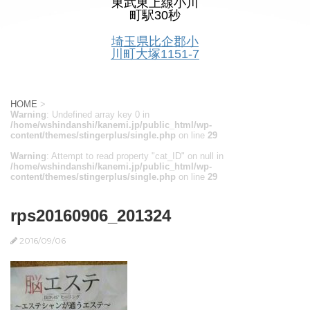
東武東上線小川
町駅30秒
埼玉県比企郡小
川町大塚1151-7
HOME
>
Warning
: Undefined array key 0 in
/home/wshindanshi/kanemi.jp/public_html/wp-
content/themes/stingerplus/single.php
on line
29
Warning
: Attempt to read property "cat_ID" on null in
/home/wshindanshi/kanemi.jp/public_html/wp-
content/themes/stingerplus/single.php
on line
29
rps20160906_201324
2016/09/06