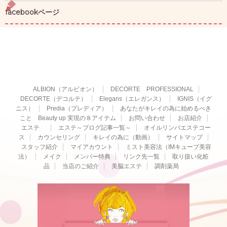
facebookページ
ALBION（アルビオン）
DECORTE PROFESSIONAL
DECORTE（デコルテ）
Elegans（エレガンス）
IGNIS（イグ
ニス）
Predia（プレディア）
あなたがキレイの為に始めるべき
こと Beauty up 実現の８アイテム
お問い合わせ
お店紹介
エステ
エステ～ブログ記事一覧～
オイルリンパエステコー
ス
カウンセリング
キレイの為に（動画）
サイトマップ
スタッフ紹介
マイアカウント
ミスト美容法（IMキューブ美容
法）
メイク
メンバー特典
リンク先一覧
取り扱い化粧
品
当店のご紹介
美脳エステ
調剤薬局