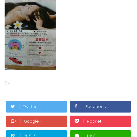
-
Twitter
Facebook
Google+
Pocket
B!
はてブ
LINE