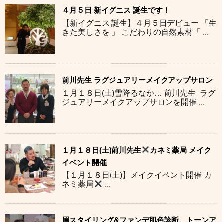
４月５日 新イグニス 誕生です！
【新イグニス 誕生】４月５日デビュー 「生
きた美しさを 」 こだわりの自然素材「 ...
前川先生 ラグジュアリーメイクアップサロン
１月１８日(土)雪降るなか… 前川先生 ラグ
ジュアリーメイクアップサロンを開催 ...
１月１８日(土)前川先生
カネミ薬局 メイク
イベント開催
【１月１８日(土)】メイクイベント開催 カ
ネミ薬局
...
眉スタイリング&ファンデ肌色診断。トーンア