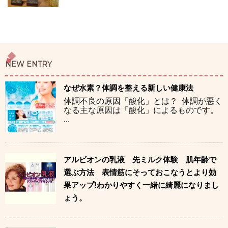
NEW ENTRY
なぜ水素？体調を整える新しい健康法
体調不良の原因「酸化」とは？ 体調が悪く
なる主な原因は「酸化」によるものです。
...
アルビオンの乳液 先ミルク体験 肌年齢で
選ぶ方法 表情筋にそっておこなうとより効
果アップ!わかりやすく一緒に綺麗になりまし
ょう。