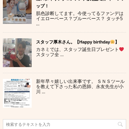
ップ！
肌色診断してます。今使ってるファンデは
イエローベース？ブルーベース？ タッチ5
...
スタッフ厚木さん。【Happy birthday
】
カネミでは、スタッフ誕生日プレゼント
スタッフ全 ...
新年早々嬉しい出来事です。 ＳＮＳツール
を教えて下さった私の恩師、永友先生が小
川 ...