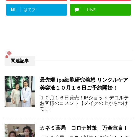
B!
はてブ
LINE
関連記事
最先端 ips細胞研究着想 リンクルケア
美容液１０月１６日ご予約開始！
１０月１６日発売！IPショット デコルテ
お客様のコメント【メイクの上からつけ
て ...
カネミ薬局 コロナ対策 万全宣言！