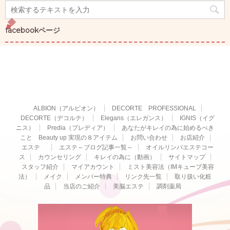
facebookページ
ALBION（アルビオン）
DECORTE PROFESSIONAL
DECORTE（デコルテ）
Elegans（エレガンス）
IGNIS（イグ
ニス）
Predia（プレディア）
あなたがキレイの為に始めるべき
こと Beauty up 実現の８アイテム
お問い合わせ
お店紹介
エステ
エステ～ブログ記事一覧～
オイルリンパエステコー
ス
カウンセリング
キレイの為に（動画）
サイトマップ
スタッフ紹介
マイアカウント
ミスト美容法（IMキューブ美容
法）
メイク
メンバー特典
リンク先一覧
取り扱い化粧
品
当店のご紹介
美脳エステ
調剤薬局