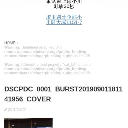
東武東上線小川
町駅30秒
埼玉県比企郡小
川町大塚1151-7
HOME
>
Warning
: Undefined array key 0 in
/home/wshindanshi/kanemi.jp/public_html/wp-
content/themes/stingerplus/single.php
on line
29
Warning
: Attempt to read property "cat_ID" on null in
/home/wshindanshi/kanemi.jp/public_html/wp-
content/themes/stingerplus/single.php
on line
29
DSCPDC_0001_BURST201909011811
41956_COVER
2019/09/01