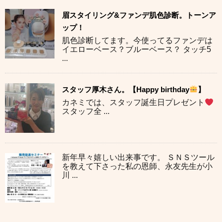
眉スタイリング&ファンデ肌色診断。トーンア
ップ！
肌色診断してます。今使ってるファンデは
イエローベース？ブルーベース？ タッチ5
...
スタッフ厚木さん。【Happy birthday
】
カネミでは、スタッフ誕生日プレゼント
スタッフ全 ...
新年早々嬉しい出来事です。 ＳＮＳツール
を教えて下さった私の恩師、永友先生が小
川 ...