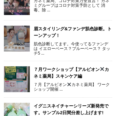
カネミ薬局、コロナ対策万全宣言！ カネ
ミグループはコロナ対策予防として 消
毒、除 ...
眉スタイリング&ファンデ肌色診断。ト
ーンアップ！
肌色診断してます。今使ってるファンデ
は イエローベース？ブルーベース？ タッ
チ5 ...
７月ワークショップ【アルビオン
カ
ネミ薬局】スキンケア編
７月【アルビオン
カネミ薬局】 ワーク
ショップ開催 ...
イグニスネイチャーシリーズ新発売で
す。サンプル2日間分差し上げます!