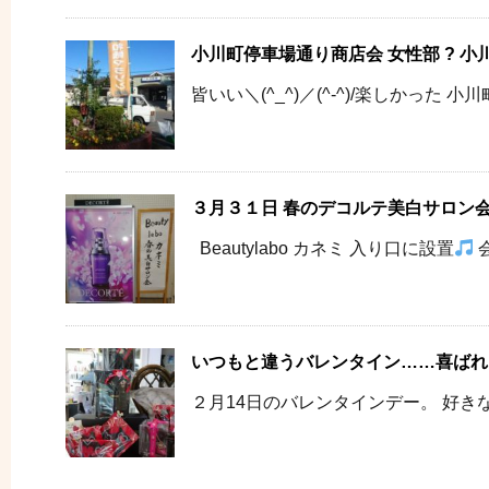
小川町停車場通り商店会 女性部 ? 
皆いい＼(^_^)／(^-^)/楽しかった 小
３月３１日 春のデコルテ美白サロン
Beautylabo カネミ 入り口に設置
会
いつもと違うバレンタイン……喜ばれ
２月14日のバレンタインデー。 好きな