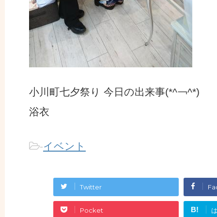
小川町七夕祭り 今日の出来事(*^￢^*)
浴衣
-
イベント
Twitter
Fa
B!
Pocket