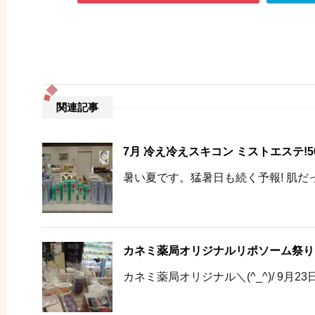
関連記事
7月 冷え冷えスキコン ミストエステ!50
暑い夏です。猛暑日も続く予報! 肌だっ
カネミ薬局オリジナルリポソーム祭り
カネミ薬局オリジナル＼(^_^)/ 9月23日