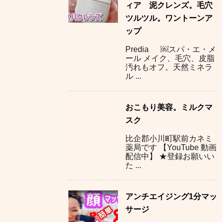
ィア 泥クレンズ。毛穴
ツルツル。ワントーンア
ップ
Predia ￼スパ・エ・メ
ール メイク、毛穴、皮脂
汚れもオフ。天然ミネラ
ル ...
おこもり美容。ミルクマ
スク
比企郡小川町駅前カネミ
薬局です 【YouTube 動画
配信中】 ★登録お願いい
た ...
アンチエイジング1分マッ
サージ