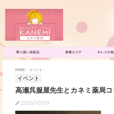
取り扱い化粧品
各種エステ
キレイの為
HOME
>
イベント
>
イベント
高瀬呉服屋先生とカネミ薬局コ
2016/10/09