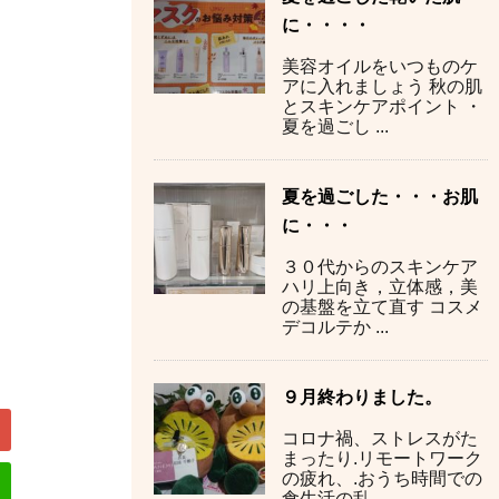
に・・・・
美容オイルをいつものケ
アに入れましょう 秋の肌
とスキンケアポイント ・
夏を過ごし ...
夏を過ごした・・・お肌
に・・・
３０代からのスキンケア
ハリ上向き，立体感，美
の基盤を立て直す コスメ
デコルテか ...
９月終わりました。
コロナ禍、ストレスがた
まったり.リモートワーク
の疲れ、.おうち時間での
食生活の乱 ...