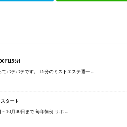
0円15分!
てバテバテです。 15分のミストエステ週一 ...
 スタート
～10月30日まで 毎年恒例 リポ ...