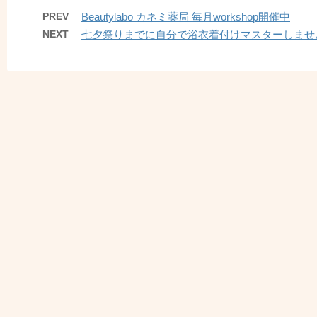
PREV
Beautylabo カネミ薬局 毎月workshop開催中
NEXT
七夕祭りまでに自分で浴衣着付けマスターしません