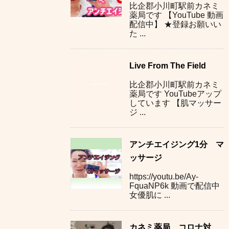
比企郡小川町駅前カネミ
薬局です 【YouTube 動画
配信中】 ★登録お願いい
た ...
Live From The Field
比企郡小川町駅前カネミ
薬局です YouTubeアップ
しています 【肌マッサー
ジ ...
アンチエイジング1分 マ
ッサージ
https://youtu.be/Ay-
FquaNP6k 動画で配信中
女優肌に ...
カネミ薬局 コロナ対