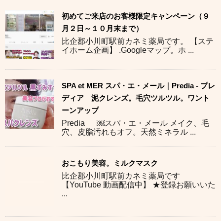
初めてご来店のお客様限定キャンペーン（９
月２日～１０月末まで）
比企郡小川町駅前カネミ薬局です。 【ステ
イホーム企画】 .Googleマップ。ホ ...
SPA et MER スパ・エ・メール｜Predia - プレ
ディア 泥クレンズ。毛穴ツルツル。ワント
ーンアップ
Predia ￼スパ・エ・メール メイク、毛
穴、皮脂汚れもオフ。天然ミネラル ...
おこもり美容。ミルクマスク
比企郡小川町駅前カネミ薬局です
【YouTube 動画配信中】 ★登録お願いいた
...