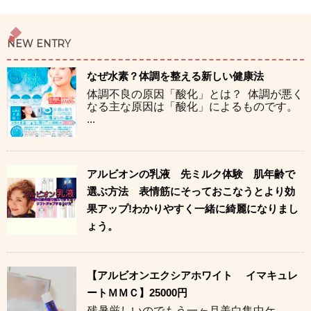
NEW ENTRY
なぜ水素？体調を整える新しい健康法
体調不良の原因「酸化」とは？ 体調が悪く
なる主な原因は「酸化」によるものです。
...
アルビオンの乳液 先ミルク体験 肌年齢で
選ぶ方法 表情筋にそっておこなうとより効
果アップ!わかりやすく一緒に綺麗になりまし
ょう。
【アルビオンエクシアホワイト イマキュレ
ートＭＭＣ】25000円
残暑厳しいのでもう一ヶ月美白集中ケ