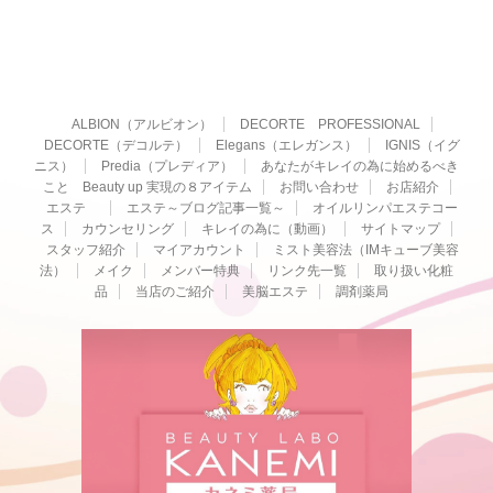
ALBION（アルビオン）
DECORTE PROFESSIONAL
DECORTE（デコルテ）
Elegans（エレガンス）
IGNIS（イグ
ニス）
Predia（プレディア）
あなたがキレイの為に始めるべき
こと Beauty up 実現の８アイテム
お問い合わせ
お店紹介
エステ
エステ～ブログ記事一覧～
オイルリンパエステコー
ス
カウンセリング
キレイの為に（動画）
サイトマップ
スタッフ紹介
マイアカウント
ミスト美容法（IMキューブ美容
法）
メイク
メンバー特典
リンク先一覧
取り扱い化粧
品
当店のご紹介
美脳エステ
調剤薬局