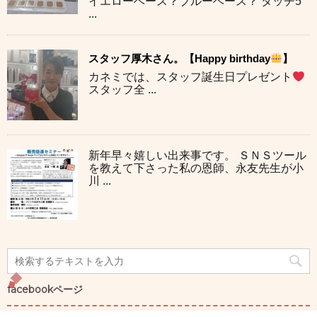
イエローベース？ブルーベース？ タッチ5
...
スタッフ厚木さん。【Happy birthday
】
カネミでは、スタッフ誕生日プレゼント
スタッフ全 ...
新年早々嬉しい出来事です。 ＳＮＳツール
を教えて下さった私の恩師、永友先生が小
川 ...
facebookページ