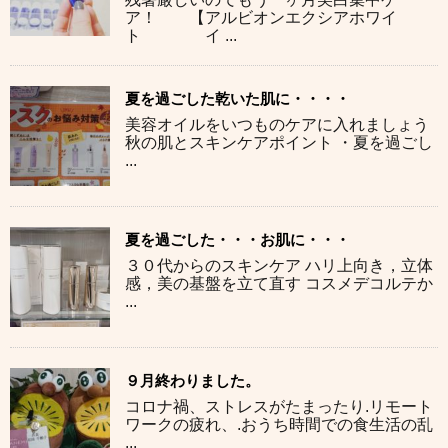
ア！ 【アルビオンエクシアホワイ
ト イ ...
夏を過ごした乾いた肌に・・・・
美容オイルをいつものケアに入れましょう
秋の肌とスキンケアポイント ・夏を過ごし
...
夏を過ごした・・・お肌に・・・
３０代からのスキンケア ハリ上向き，立体
感，美の基盤を立て直す コスメデコルテか
...
９月終わりました。
コロナ禍、ストレスがたまったり.リモート
ワークの疲れ、.おうち時間での食生活の乱
...