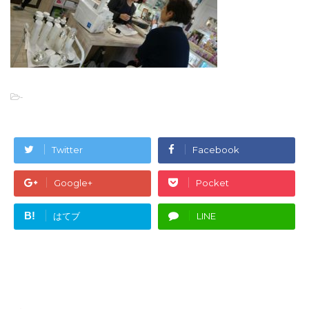
-
Twitter
Facebook
Google+
Pocket
B!
はてブ
LINE