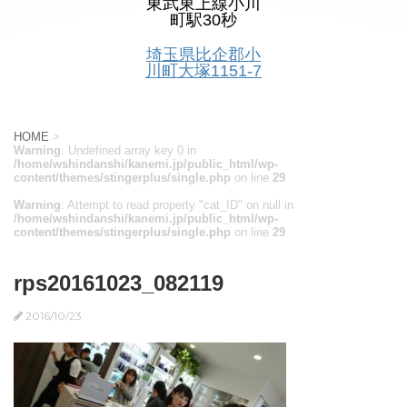
東武東上線小川
町駅30秒
埼玉県比企郡小
川町大塚1151-7
HOME
>
Warning
: Undefined array key 0 in
/home/wshindanshi/kanemi.jp/public_html/wp-
content/themes/stingerplus/single.php
on line
29
Warning
: Attempt to read property "cat_ID" on null in
/home/wshindanshi/kanemi.jp/public_html/wp-
content/themes/stingerplus/single.php
on line
29
rps20161023_082119
2016/10/23