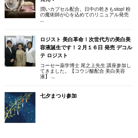
潤いカプセル配合。日中の乾きもstop! 粉
の魔術師が心を込めてのリニュアル発売
...
ロジスト 美白革命！次世代方の美白美
容液誕生です！２月１６日 発売 デコル
テ ロジスト
コーセー薬学博士 尾之上先生 講座参加し
てきました。【コウジ酸配合 美白美容
液】 ...
七夕まつり参加