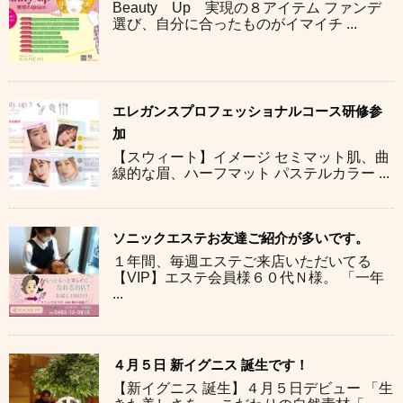
Beauty Up 実現の８アイテム ファンデ
選び、自分に合ったものがイマイチ ...
エレガンスプロフェッショナルコース研修参
加
【スウィート】イメージ セミマット肌、曲
線的な眉、ハーフマット パステルカラー ...
ソニックエステお友達ご紹介が多いです。
１年間、毎週エステご来店いただいてる
【VIP】エステ会員様６０代Ｎ様。 「一年
...
４月５日 新イグニス 誕生です！
【新イグニス 誕生】４月５日デビュー 「生