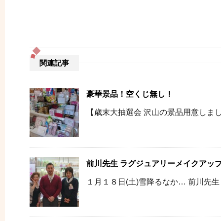
関連記事
豪華景品！空くじ無し！
【歳末大抽選会 沢山の景品用意しまし
前川先生 ラグジュアリーメイクアッ
１月１８日(土)雪降るなか… 前川先生