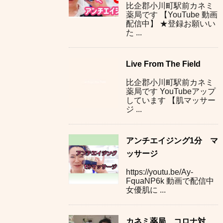
比企郡小川町駅前カネミ
薬局です 【YouTube 動画
配信中】 ★登録お願いい
た ...
Live From The Field
比企郡小川町駅前カネミ
薬局です YouTubeアップ
しています 【肌マッサー
ジ ...
アンチエイジング1分 マ
ッサージ
https://youtu.be/Ay-
FquaNP6k 動画で配信中
女優肌に ...
カネミ薬局 コロナ対