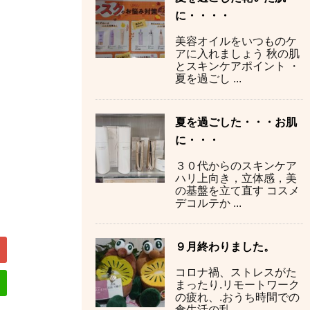
に・・・・
美容オイルをいつものケ
アに入れましょう 秋の肌
とスキンケアポイント ・
夏を過ごし ...
夏を過ごした・・・お肌
に・・・
３０代からのスキンケア
ハリ上向き，立体感，美
の基盤を立て直す コスメ
デコルテか ...
９月終わりました。
コロナ禍、ストレスがた
まったり.リモートワーク
の疲れ、.おうち時間での
食生活の乱 ...