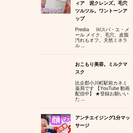
ィア 泥クレンズ。毛穴
ツルツル。ワントーンア
ップ
Predia ￼スパ・エ・メ
ール メイク、毛穴、皮脂
汚れもオフ。天然ミネラ
ル ...
おこもり美容。ミルクマ
スク
比企郡小川町駅前カネミ
薬局です 【YouTube 動画
配信中】 ★登録お願いい
た ...
アンチエイジング1分マッ
サージ