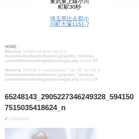
東武東上線小川
町駅30秒
埼玉県比企郡小
川町大塚1151-7
HOME
>
Warning
: Undefined array key 0 in
/home/wshindanshi/kanemi.jp/public_html/wp-
content/themes/stingerplus/single.php
on line
29
Warning
: Attempt to read property "cat_ID" on null in
/home/wshindanshi/kanemi.jp/public_html/wp-
content/themes/stingerplus/single.php
on line
29
65248143_2905227346249328_594150
7515035418624_n
2019/06/25