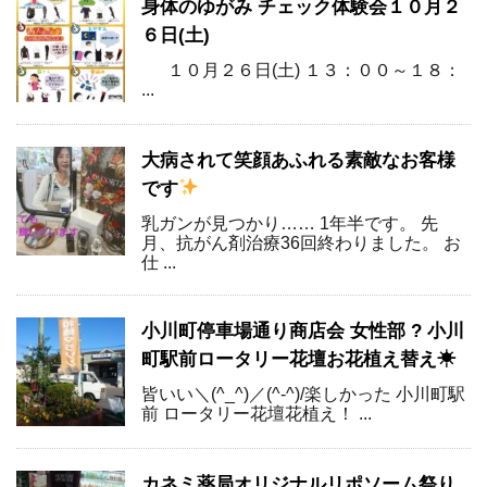
身体のゆがみ チェック体験会１０月２
６日(土)
１０月２６日(土) １３：００～１８：
...
大病されて笑顔あふれる素敵なお客様
です
乳ガンが見つかり…… 1年半です。 先
月、抗がん剤治療36回終わりました。 お
仕 ...
小川町停車場通り商店会 女性部 ? 小川
町駅前ロータリー花壇お花植え替え☀
皆いい＼(^_^)／(^-^)/楽しかった 小川町駅
前 ロータリー花壇花植え！ ...
カネミ薬局オリジナルリポソーム祭り