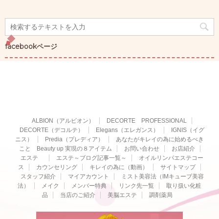
facebookページ
ALBION（アルビオン）
DECORTE PROFESSIONAL
DECORTE（デコルテ）
Elegans（エレガンス）
IGNIS（イグ
ニス）
Predia（プレディア）
あなたがキレイの為に始めるべき
こと Beauty up 実現の８アイテム
お問い合わせ
お店紹介
エステ
エステ～ブログ記事一覧～
オイルリンパエステコー
ス
カウンセリング
キレイの為に（動画）
サイトマップ
スタッフ紹介
マイアカウント
ミスト美容法（IMキューブ美容
法）
メイク
メンバー特典
リンク先一覧
取り扱い化粧
品
当店のご紹介
美脳エステ
調剤薬局