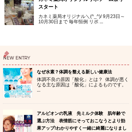
スタート
カネミ薬局オリジナル＼(^_^)/ 9月23日～
10月30日まで 毎年恒例 リポ ...
NEW ENTRY
なぜ水素？体調を整える新しい健康法
体調不良の原因「酸化」とは？ 体調が悪く
なる主な原因は「酸化」によるものです。
...
アルビオンの乳液 先ミルク体験 肌年齢で
選ぶ方法 表情筋にそっておこなうとより効
果アップ!わかりやすく一緒に綺麗になりまし