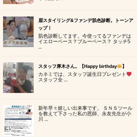
眉スタイリング&ファンデ肌色診断。トーンア
ップ！
肌色診断してます。今使ってるファンデは
イエローベース？ブルーベース？ タッチ5
...
スタッフ厚木さん。【Happy birthday
】
カネミでは、スタッフ誕生日プレゼント
スタッフ全 ...
新年早々嬉しい出来事です。 ＳＮＳツール
を教えて下さった私の恩師、永友先生が小
川 ...