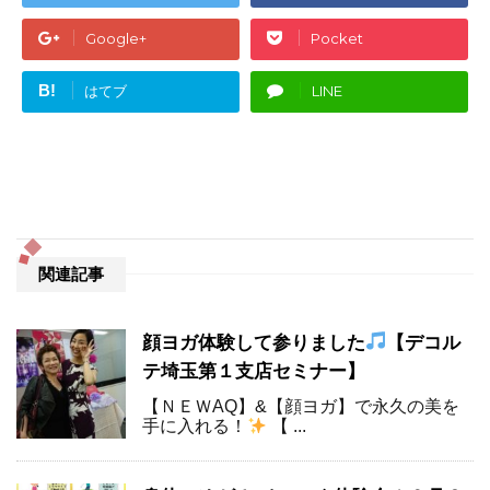
Google+
Pocket
B!
はてブ
LINE
関連記事
顔ヨガ体験して参りました
【デコル
テ埼玉第１支店セミナー】
【ＮＥＷAQ】&【顔ヨガ】で永久の美を
手に入れる！
【 ...