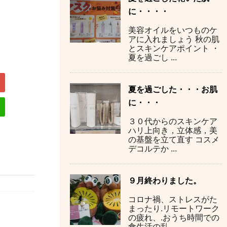
に・・・・
美容オイルをいつものケ
アに入れましょう 秋の肌
とスキンケアポイント ・
夏を過ごし ...
夏を過ごした・・・お肌
に・・・
３０代からのスキンケア
ハリ上向き，立体感，美
の基盤を立て直す コスメ
デコルテか ...
９月終わりました。
コロナ禍、ストレスがた
まったり.リモートワーク
の疲れ、.おうち時間での
食生活の乱 ...