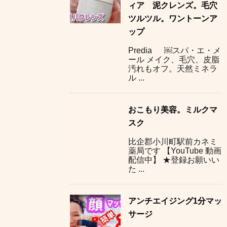
ィア 泥クレンズ。毛穴
ツルツル。ワントーンア
ップ
Predia ￼スパ・エ・メ
ール メイク、毛穴、皮脂
汚れもオフ。天然ミネラ
ル ...
おこもり美容。ミルクマ
スク
比企郡小川町駅前カネミ
薬局です 【YouTube 動画
配信中】 ★登録お願いい
た ...
アンチエイジング1分マッ
サージ