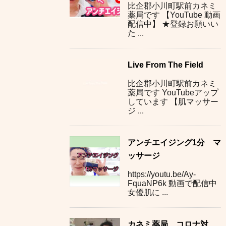
比企郡小川町駅前カネミ
薬局です 【YouTube 動画
配信中】 ★登録お願いい
た ...
Live From The Field
比企郡小川町駅前カネミ
薬局です YouTubeアップ
しています 【肌マッサー
ジ ...
アンチエイジング1分 マ
ッサージ
https://youtu.be/Ay-
FquaNP6k 動画で配信中
女優肌に ...
カネミ薬局 コロナ対