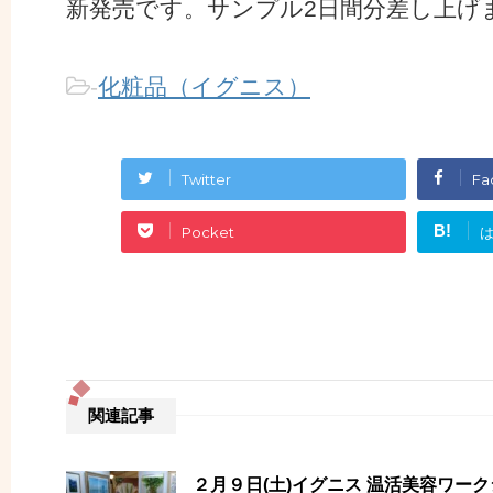
新発売です。サンプル2日間分差し上げま
-
化粧品（イグニス）
Twitter
Fa
B!
Pocket
関連記事
２月９日(土)イグニス 温活美容ワー