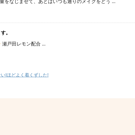
をなじませて、あとはいつも通りのメイクをどう ...
ます。
瀬戸田レモン配合 ...
い!ほどよく着くずした!