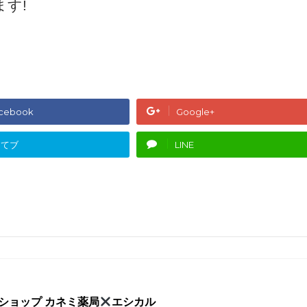
す!
cebook
Google+
はてブ
LINE
クショップ カネミ薬局
エシカル