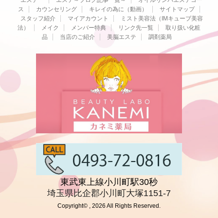
ス
カウンセリング
キレイの為に（動画）
サイトマップ
スタッフ紹介
マイアカウント
ミスト美容法（IMキューブ美容
法）
メイク
メンバー特典
リンク先一覧
取り扱い化粧
品
当店のご紹介
美脳エステ
調剤薬局
東武東上線小川町駅30秒
埼玉県比企郡小川町大塚1151-7
Copyright© , 2026 All Rights Reserved.