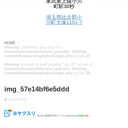
東武東上線小川
町駅30秒
埼玉県比企郡小
川町大塚1151-7
HOME
>
Warning
: Undefined array key 0 in
/home/wshindanshi/kanemi.jp/public_html/wp-
content/themes/stingerplus/single.php
on line
29
Warning
: Attempt to read property "cat_ID" on null in
/home/wshindanshi/kanemi.jp/public_html/wp-
content/themes/stingerplus/single.php
on line
29
img_57e14bf6e5ddd
2016/09/20