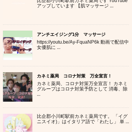
比企郡小川町駅前カネミ薬局です YouTube
アップしています 【肌マッサージ ...
アンチエイジング1分 マッサージ
https://youtu.be/Ay-FquaNP6k 動画で配信中
女優肌に ...
カネミ薬局 コロナ対策 万全宣言！
カネミ薬局、コロナ対策万全宣言！ カネミ
グループはコロナ対策予防として 消毒、除
...
比企郡小川町駅前カネミ薬局です。 「イグ
ニスイオ)」はイタリア語で「わたし」 単 ...