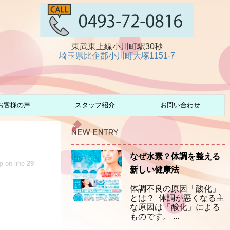
東武東上線小川町駅30秒
埼玉県比企郡小川町大塚1151-7
お客様の声
スタッフ紹介
お問い合わせ
NEW ENTRY
なぜ水素？体調を整える
p
on line
29
新しい健康法
体調不良の原因「酸化」
とは？ 体調が悪くなる主
な原因は「酸化」による
ものです。 ...