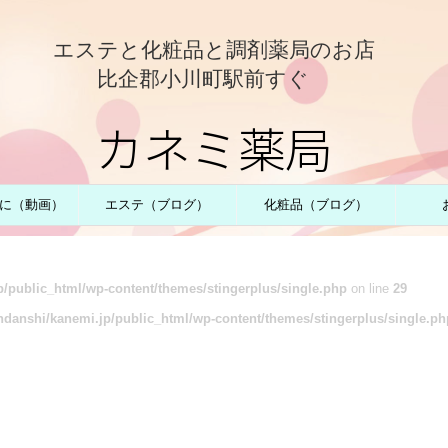
エステと化粧品と調剤薬局のお店
比企郡小川町駅前すぐ
カネミ薬局
に（動画）
エステ（ブログ）
化粧品（ブログ）
/public_html/wp-content/themes/stingerplus/single.php
on line
29
danshi/kanemi.jp/public_html/wp-content/themes/stingerplus/single.ph