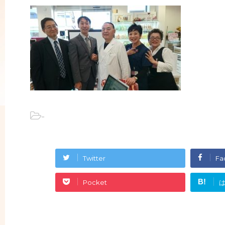
-
Twitter
Fa
B!
Pocket