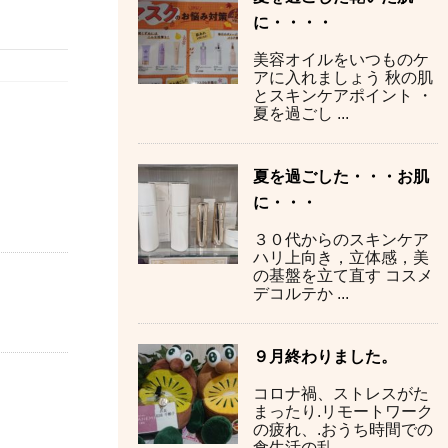
に・・・・
美容オイルをいつものケ
アに入れましょう 秋の肌
とスキンケアポイント ・
夏を過ごし ...
夏を過ごした・・・お肌
に・・・
３０代からのスキンケア
ハリ上向き，立体感，美
の基盤を立て直す コスメ
デコルテか ...
９月終わりました。
コロナ禍、ストレスがた
まったり.リモートワーク
の疲れ、.おうち時間での
食生活の乱 ...