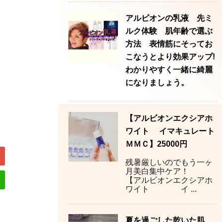
アルビオンの乳液 先ミ
ルク体験 肌年齢で選ぶ
方法 表情筋にそってお
こなうとより効果アップ!
わかりやすく一緒に綺麗
になりましょう。
【アルビオンエクシアホ
ワイト イマキュレート
ＭＭＣ】25000円
残暑厳しいのでもう一ヶ
月美白集中ケア！
【アルビオンエクシアホ
ワイト イ ...
夏を過ごした乾いた肌