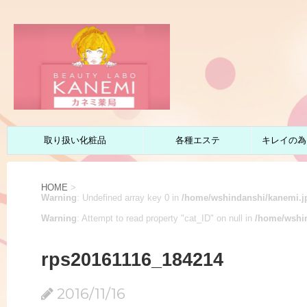
取り扱い化粧品
各種エステ
キレイの為
HOME
>
Warning
: Undefined array key 0 in
/home/wshindanshi/kanemi.jp
Warning
: Attempt to read property "cat_ID" on null in
/home/wshin
rps20161116_184214
2016/11/16