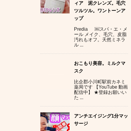
ィア 泥クレンズ。毛穴
ツルツル。ワントーンア
ップ
Predia ￼スパ・エ・メ
ール メイク、毛穴、皮脂
汚れもオフ。天然ミネラ
ル ...
おこもり美容。ミルクマ
スク
比企郡小川町駅前カネミ
薬局です 【YouTube 動画
配信中】 ★登録お願いい
た ...
アンチエイジング1分マッ
サージ