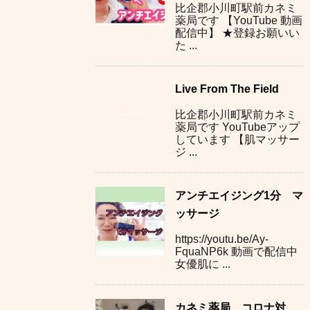
比企郡小川町駅前カネミ
薬局です 【YouTube 動画
配信中】 ★登録お願いい
た ...
Live From The Field
比企郡小川町駅前カネミ
薬局です YouTubeアップ
しています 【肌マッサー
ジ ...
アンチエイジング1分 マ
ッサージ
https://youtu.be/Ay-
FquaNP6k 動画で配信中
女優肌に ...
カネミ薬局 コロナ対