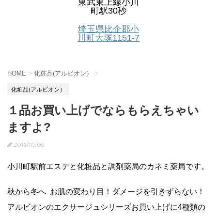
東武東上線小川
町駅30秒
埼玉県比企郡小
川町大塚1151-7
HOME
>
化粧品(アルビオン）
>
化粧品(アルビオン）
１品お買い上げでならもらえちゃい
ますよ?
2016/10/05
小川町駅前エステと化粧品と調剤薬局のカネミ薬局です。
秋から冬へ お肌の変わり目！ダメージを引きずらない！
アルビオンのエクサージュシリーズお買い上げに4種類の