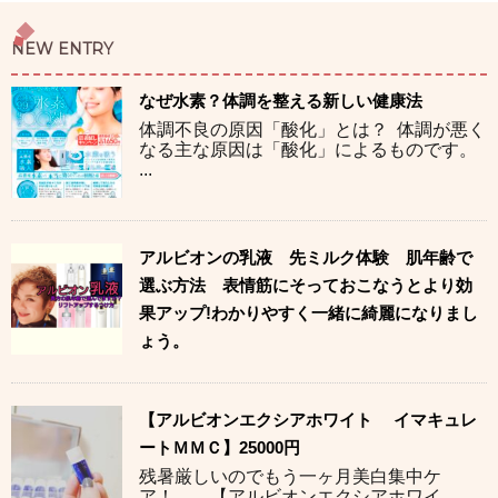
NEW ENTRY
なぜ水素？体調を整える新しい健康法
体調不良の原因「酸化」とは？ 体調が悪く
なる主な原因は「酸化」によるものです。
...
アルビオンの乳液 先ミルク体験 肌年齢で
選ぶ方法 表情筋にそっておこなうとより効
果アップ!わかりやすく一緒に綺麗になりまし
ょう。
【アルビオンエクシアホワイト イマキュレ
ートＭＭＣ】25000円
残暑厳しいのでもう一ヶ月美白集中ケ
ア！ 【アルビオンエクシアホワイ