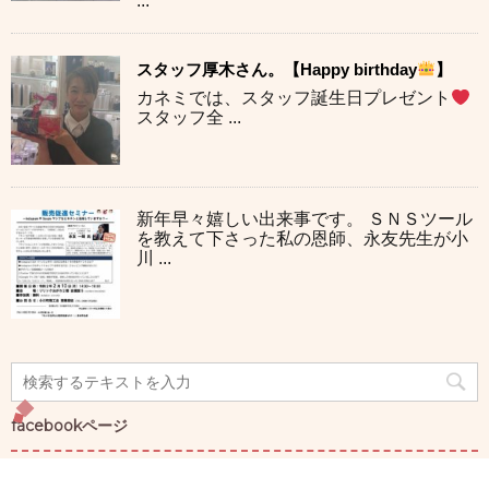
...
スタッフ厚木さん。【Happy birthday
】
カネミでは、スタッフ誕生日プレゼント
スタッフ全 ...
新年早々嬉しい出来事です。 ＳＮＳツール
を教えて下さった私の恩師、永友先生が小
川 ...
facebookページ