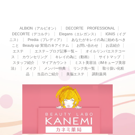
ALBION（アルビオン）
DECORTE PROFESSIONAL
DECORTE（デコルテ）
Elegans（エレガンス）
IGNIS（イグ
ニス）
Predia（プレディア）
あなたがキレイの為に始めるべき
こと Beauty up 実現の８アイテム
お問い合わせ
お店紹介
エステ
エステ～ブログ記事一覧～
オイルリンパエステコー
ス
カウンセリング
キレイの為に（動画）
サイトマップ
スタッフ紹介
マイアカウント
ミスト美容法（IMキューブ美容
法）
メイク
メンバー特典
リンク先一覧
取り扱い化粧
品
当店のご紹介
美脳エステ
調剤薬局