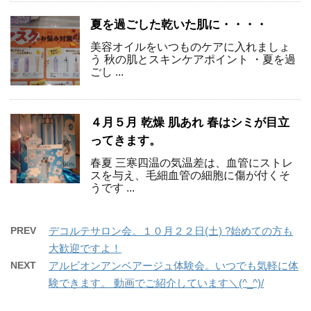
夏を過ごした乾いた肌に・・・・
美容オイルをいつものケアに入れましょ
う 秋の肌とスキンケアポイント ・夏を過
ごし ...
４月５月 乾燥 肌あれ 春はシミが目立
ってきます。
春夏 三寒四温の気温差は、血管にストレ
スを与え、毛細血管の細胞に傷が付くそ
うです ...
PREV
デコルテサロン会。１０月２２日(土) ?始めての方も
大歓迎ですよ！
NEXT
アルビオンアンベアージュ体験会。いつでも気軽に体
験できます。 動画でご紹介しています＼(^_^)/