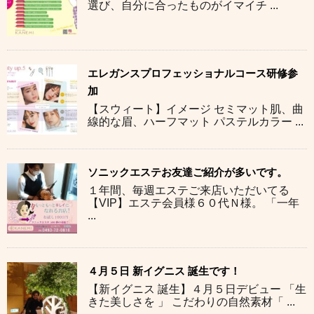
選び、自分に合ったものがイマイチ ...
エレガンスプロフェッショナルコース研修参
加
【スウィート】イメージ セミマット肌、曲
線的な眉、ハーフマット パステルカラー ...
ソニックエステお友達ご紹介が多いです。
１年間、毎週エステご来店いただいてる
【VIP】エステ会員様６０代Ｎ様。 「一年
...
４月５日 新イグニス 誕生です！
【新イグニス 誕生】４月５日デビュー 「生
きた美しさを 」 こだわりの自然素材「 ...