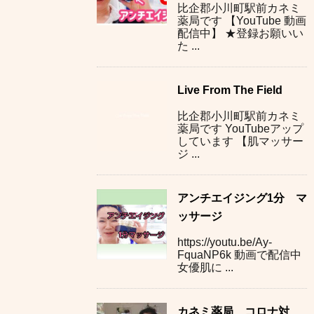
比企郡小川町駅前カネミ
薬局です 【YouTube 動画
配信中】 ★登録お願いい
た ...
Live From The Field
比企郡小川町駅前カネミ
薬局です YouTubeアップ
しています 【肌マッサー
ジ ...
アンチエイジング1分 マ
ッサージ
https://youtu.be/Ay-
FquaNP6k 動画で配信中
女優肌に ...
カネミ薬局 コロナ対