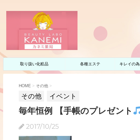
取り扱い化粧品
各種エステ
キレイの為
HOME
>
その他
>
その他
イベント
毎年恒例 【手帳のプレゼント
2017/10/25