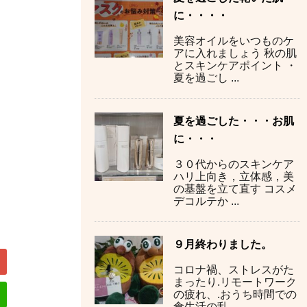
に・・・・
美容オイルをいつものケ
アに入れましょう 秋の肌
とスキンケアポイント ・
夏を過ごし ...
夏を過ごした・・・お肌
に・・・
３０代からのスキンケア
ハリ上向き，立体感，美
の基盤を立て直す コスメ
デコルテか ...
９月終わりました。
コロナ禍、ストレスがた
まったり.リモートワーク
の疲れ、.おうち時間での
食生活の乱 ...