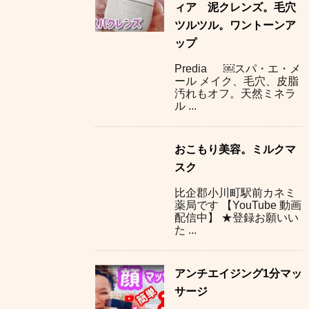
ィア 泥クレンズ。毛穴
ツルツル。ワントーンア
ップ
Predia ￼スパ・エ・メ
ール メイク、毛穴、皮脂
汚れもオフ。天然ミネラ
ル ...
おこもり美容。ミルクマ
スク
比企郡小川町駅前カネミ
薬局です 【YouTube 動画
配信中】 ★登録お願いい
た ...
アンチエイジング1分マッ
サージ