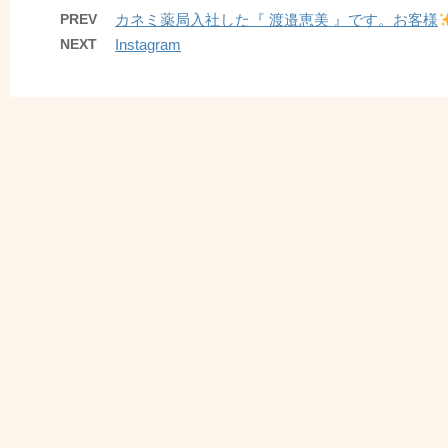
PREV
カネミ薬局入社した『 渡邉恵美 』です。お客様
NEXT
Instagram