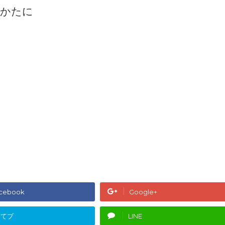
のかたに
cebook
Google+
はてブ
LINE